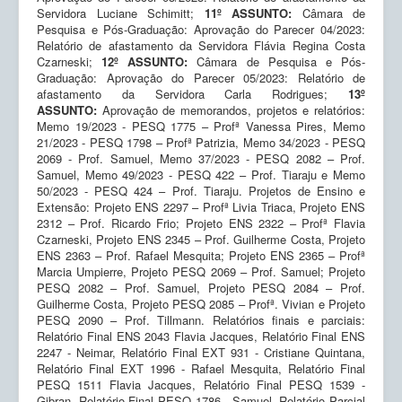
Servidora Luciane Schimitt;
11º ASSUNTO:
Câmara de
Pesquisa e Pós-Graduação: Aprovação do Parecer 04/2023:
Relatório de afastamento da Servidora Flávia Regina Costa
Czarneski;
12º ASSUNTO:
Câmara de Pesquisa e Pós-
Graduação: Aprovação do Parecer 05/2023: Relatório de
afastamento da Servidora Carla Rodrigues;
13º
ASSUNTO:
Aprovação de memorandos, projetos e relatórios:
Memo 19/2023 - PESQ 1775 – Profª Vanessa Pires, Memo
21/2023 - PESQ 1798 – Profª Patrizia, Memo 34/2023 - PESQ
2069 - Prof. Samuel, Memo 37/2023 - PESQ 2082 – Prof.
Samuel, Memo 49/2023 - PESQ 422 – Prof. Tiaraju e Memo
50/2023 - PESQ 424 – Prof. Tiaraju. Projetos de Ensino e
Extensão: Projeto ENS 2297 – Profª Livia Triaca, Projeto ENS
2312 – Prof. Ricardo Frio; Projeto ENS 2322 – Profª Flavia
Czarneski, Projeto ENS 2345 – Prof. Guilherme Costa, Projeto
ENS 2363 – Prof. Rafael Mesquita; Projeto ENS 2365 – Profª
Marcia Umpierre, Projeto PESQ 2069 – Prof. Samuel; Projeto
PESQ 2082 – Prof. Samuel, Projeto PESQ 2084 – Prof.
Guilherme Costa, Projeto PESQ 2085 – Profª. Vivian e Projeto
PESQ 2090 – Prof. Tillmann. Relatórios finais e parciais:
Relatório Final ENS 2043 Flavia Jacques, Relatório Final ENS
2247 - Neimar, Relatório Final EXT 931 - Cristiane Quintana,
Relatório Final EXT 1996 - Rafael Mesquita, Relatório Final
PESQ 1511 Flavia Jacques, Relatório Final PESQ 1539 -
Gibran, Relatório Final PESQ 1786 - Samuel, Relatório Parcial