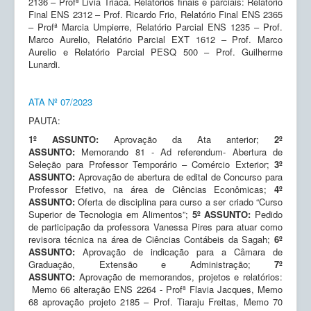
2136 – Profª Livia Triaca. Relatórios finais e parciais: Relatório
Final ENS 2312 – Prof. Ricardo Frio, Relatório Final ENS 2365
– Profª Marcia Umpierre, Relatório Parcial ENS 1235 – Prof.
Marco Aurelio, Relatório Parcial EXT 1612 – Prof. Marco
Aurelio e Relatório Parcial PESQ 500 – Prof. Guilherme
Lunardi.
ATA Nº 07/2023
PAUTA:
1º ASSUNTO:
Aprovação da Ata anterior;
2º
ASSUNTO:
Memorando 81 - Ad referendum- Abertura de
Seleção para Professor Temporário – Comércio Exterior;
3º
ASSUNTO:
Aprovação de abertura de edital de Concurso para
Professor Efetivo, na área de Ciências Econômicas;
4º
ASSUNTO:
Oferta de disciplina para curso a ser criado “Curso
Superior de Tecnologia em Alimentos”;
5º ASSUNTO:
Pedido
de participação da professora Vanessa Pires para atuar como
revisora técnica na área de Ciências Contábeis da Sagah;
6º
ASSUNTO:
Aprovação de indicação para a Câmara de
Graduação, Extensão e Administração;
7º
ASSUNTO:
Aprovação de memorandos, projetos e relatórios:
Memo 66 alteração ENS 2264 - Profª Flavia Jacques, Memo
68 aprovação projeto 2185 – Prof. Tiaraju Freitas, Memo 70