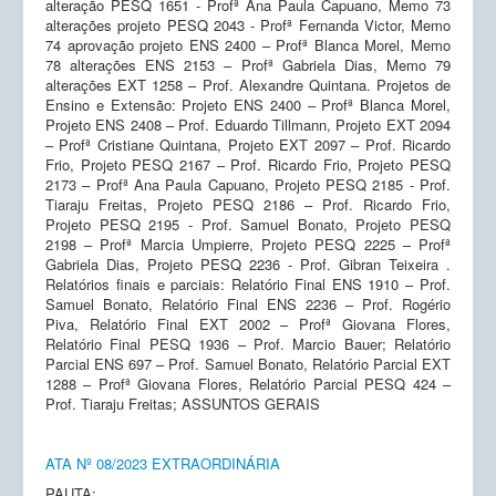
alteração PESQ 1651 - Profª Ana Paula Capuano, Memo 73
alterações projeto PESQ 2043 - Profª Fernanda Victor, Memo
74 aprovação projeto ENS 2400 – Profª Blanca Morel, Memo
78 alterações ENS 2153 – Profª Gabriela Dias, Memo 79
alterações EXT 1258 – Prof. Alexandre Quintana. Projetos de
Ensino e Extensão: Projeto ENS 2400 – Profª Blanca Morel,
Projeto ENS 2408 – Prof. Eduardo Tillmann, Projeto EXT 2094
– Profª Cristiane Quintana, Projeto EXT 2097 – Prof. Ricardo
Frio, Projeto PESQ 2167 – Prof. Ricardo Frio, Projeto PESQ
2173 – Profª Ana Paula Capuano, Projeto PESQ 2185 - Prof.
Tiaraju Freitas, Projeto PESQ 2186 – Prof. Ricardo Frio,
Projeto PESQ 2195 - Prof. Samuel Bonato, Projeto PESQ
2198 – Profª Marcia Umpierre, Projeto PESQ 2225 – Profª
Gabriela Dias, Projeto PESQ 2236 - Prof. Gibran Teixeira .
Relatórios finais e parciais: Relatório Final ENS 1910 – Prof.
Samuel Bonato, Relatório Final ENS 2236 – Prof. Rogério
Piva, Relatório Final EXT 2002 – Profª Giovana Flores,
Relatório Final PESQ 1936 – Prof. Marcio Bauer; Relatório
Parcial ENS 697 – Prof. Samuel Bonato, Relatório Parcial EXT
1288 – Profª Giovana Flores, Relatório Parcial PESQ 424 –
Prof. Tiaraju Freitas; ASSUNTOS GERAIS
ATA Nº 08/2023 EXTRAORDINÁRIA
PAUTA: