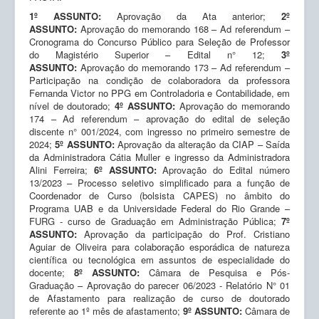
1º ASSUNTO:
Aprovação da Ata anterior;
2º
ASSUNTO:
Aprovação do memorando 168 – Ad referendum –
Cronograma do Concurso Público para Seleção de Professor
do Magistério Superior – Edital n° 12;
3º
ASSUNTO:
Aprovação do memorando 173 – Ad referendum –
Participação na condição de colaboradora da professora
Fernanda Victor no PPG em Controladoria e Contabilidade, em
nível de doutorado;
4º ASSUNTO:
Aprovação do memorando
174 – Ad referendum – aprovação do edital de seleção
discente n° 001/2024, com ingresso no primeiro semestre de
2024;
5º ASSUNTO:
Aprovação da alteração da CIAP – Saída
da Administradora Cátia Muller e ingresso da Administradora
Alini Ferreira;
6º ASSUNTO:
Aprovação do Edital número
13/2023 – Processo seletivo simplificado para a função de
Coordenador de Curso (bolsista CAPES) no âmbito do
Programa UAB e da Universidade Federal do Rio Grande –
FURG - curso de Graduação em Administração Pública;
7º
ASSUNTO:
Aprovação da participação do Prof. Cristiano
Aguiar de Oliveira para colaboração esporádica de natureza
científica ou tecnológica em assuntos de especialidade do
docente;
8º ASSUNTO:
Câmara de Pesquisa e Pós-
Graduação – Aprovação do parecer 06/2023 - Relatório N° 01
de Afastamento para realização de curso de doutorado
referente ao 1º mês de afastamento;
9º ASSUNTO:
Câmara de