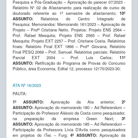
Pesquisa e Pós-Graduação – Aprovação do parecer 07/2023 -
Relatório N° 02 de Afastamento para realização de curso de
doutorado referente ao 1º semestre de afastamento;
10º
ASSUNTO:
Relatórios do Centro Integrado de
Pesquisa: Memorandos: Memorando 161/2023 – Aprovação de
Projeto – Profª Cristiane Netto. Projetos: Projeto ENS 2564 –
Prof. Rafael Mesquita; Projeto ENS 2565 – Prof. Rafael
Mesquita; Projeto EXT 2257 – Prof. Cristiane Costa. Relatórios
finais: Relatório Final EXT 1866 – Profª Giovana; Relatório
Final PESQ 2069 – Prof. Samuel. Relatórios parciais: Relatório
Parcial EXT 2004 – Prof. Luis Carlos;
11º
ASSUNTO:
Retificação do Programa de Provas do Concurso
Público, área Economia, Edital 12, processo 12170/2023-30;
ATA Nº 16/2023
PAUTA:
1º ASSUNTO:
Aprovação da Ata anterior;
2º
ASSUNTO:
Aprovação do memorando 180 – Ad Referendum –
Participação do Professor Aléssio da Costa como pesquisador,
na preparação da empresa Green Next;
3º
ASSUNTO:
Aprovação do memorando 185 – Ad Referendum –
Participação da Professora Lívia D’Avila como pesquisadora
em projetos do iTec – Furg;
4º ASSUNTO:
Aprovação da