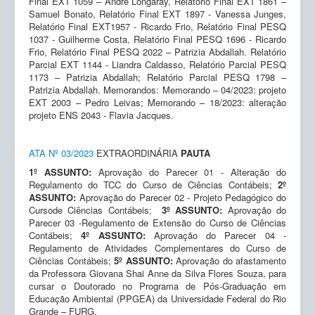
Final EXT 1059 – André Longaray, Relatório Final EXT 1861 –
Samuel Bonato, Relatório Final EXT 1897 - Vanessa Junges,
Relatório Final EXT1957 - Ricardo Frio, Relatório Final PESQ
1037 - Guilherme Costa, Relatório Final PESQ 1696 - Ricardo
Frio, Relatório Final PESQ 2022 – Patrizia Abdallah. Relatório
Parcial EXT 1144 - Liandra Caldasso, Relatório Parcial PESQ
1173 – Patrizia Abdallah; Relatório Parcial PESQ 1798 –
Patrizia Abdallah. Memorandos: Memorando – 04/2023: projeto
EXT 2003 – Pedro Leivas; Memorando – 18/2023: alteração
projeto ENS 2043 - Flavia Jacques.
ATA Nº 03/2023
EXTRAORDINÁRIA
PAUTA
1º ASSUNTO:
Aprovação do Parecer 01 - Alteração do
Regulamento do TCC do Curso de Ciências Contábeis;
2º
ASSUNTO:
Aprovação do Parecer 02 - Projeto Pedagógico do
Cursode Ciências Contábeis;
3º ASSUNTO:
Aprovação do
Parecer 03 -Regulamento de Extensão do Curso de Ciências
Contábeis;
4º ASSUNTO:
Aprovação do Parecer 04 -
Regulamento de Atividades Complementares do Curso de
Ciências Contábeis;
5º ASSUNTO:
Aprovação do afastamento
da Professora Giovana Shai Anne da Silva Flores Souza, para
cursar o Doutorado no Programa de Pós-Graduação em
Educação Ambiental (PPGEA) da Universidade Federal do Rio
Grande – FURG.