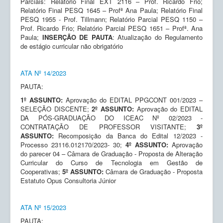
Parciais: Relatório Final EXT 2116 – Prof. Ricardo Frio;
Relatório Final PESQ 1645 – Profª Ana Paula; Relatório Final
PESQ 1955 - Prof. Tillmann; Relatório Parcial PESQ 1150 –
Prof. Ricardo Frio; Relatório Parcial PESQ 1651 – Profª. Ana
Paula;
INSERÇÃO DE PAUTA
: Atualização do Regulamento
de estágio curricular não obrigatório
ATA Nº 14/2023
PAUTA:
1º ASSUNTO:
Aprovação do EDITAL PPGCONT 001/2023 –
SELEÇÃO DISCENTE;
2º ASSUNTO:
Aprovação do EDITAL
DA PÓS-GRADUAÇÃO DO ICEAC Nº 02/2023 -
CONTRATAÇÃO DE PROFESSOR VISITANTE;
3º
ASSUNTO:
Recomposição da Banca do Edital 12/2023 -
Processo 23116.012170/2023- 30;
4º ASSUNTO:
Aprovação
do parecer 04 – Câmara de Graduação - Proposta de Alteração
Curricular do Curso de Tecnologia em Gestão de
Cooperativas;
5º ASSUNTO:
Câmara de Graduação - Proposta
Estatuto Opus Consultoria Júnior
ATA Nº 15/2023
PAUTA: