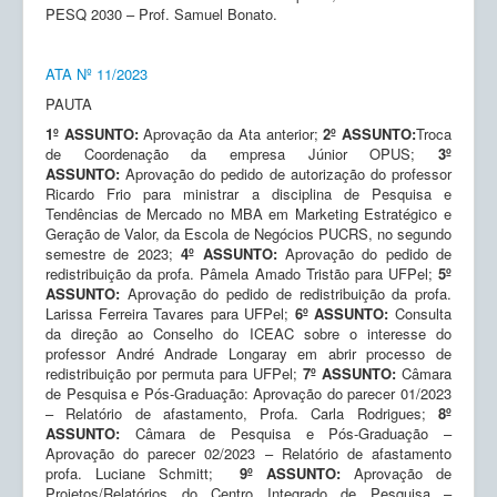
PESQ 2030 – Prof. Samuel Bonato.
ATA Nº 11/2023
PAUTA
1º ASSUNTO:
Aprovação da Ata anterior;
2º ASSUNTO:
Troca
de Coordenação da empresa Júnior OPUS;
3º
ASSUNTO:
Aprovação do pedido de autorização do professor
Ricardo Frio para ministrar a disciplina de Pesquisa e
Tendências de Mercado no MBA em Marketing Estratégico e
Geração de Valor, da Escola de Negócios PUCRS, no segundo
semestre de 2023;
4º ASSUNTO:
Aprovação do pedido de
redistribuição da profa. Pâmela Amado Tristão para UFPel;
5º
ASSUNTO:
Aprovação do pedido de redistribuição da profa.
Larissa Ferreira Tavares para UFPel;
6º ASSUNTO:
Consulta
da direção ao Conselho do ICEAC sobre o interesse do
professor André Andrade Longaray em abrir processo de
redistribuição por permuta para UFPel;
7º ASSUNTO:
Câmara
de Pesquisa e Pós-Graduação: Aprovação do parecer 01/2023
– Relatório de afastamento, Profa. Carla Rodrigues;
8º
ASSUNTO:
Câmara de Pesquisa e Pós-Graduação –
Aprovação do parecer 02/2023 – Relatório de afastamento
profa. Luciane Schmitt;
9º ASSUNTO:
Aprovação de
Projetos/Relatórios do Centro Integrado de Pesquisa –