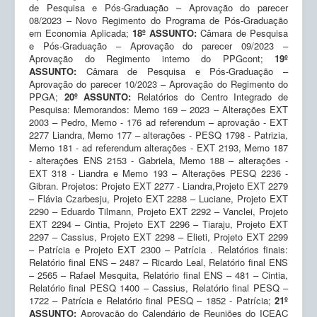
de Pesquisa e Pós-Graduação – Aprovação do parecer
08/2023 – Novo Regimento do Programa de Pós-Graduação
em Economia Aplicada;
18º ASSUNTO:
Câmara de Pesquisa
e Pós-Graduação – Aprovação do parecer 09/2023 –
Aprovação do Regimento interno do PPGcont;
19º
ASSUNTO:
Câmara de Pesquisa e Pós-Graduação –
Aprovação do parecer 10/2023 – Aprovação do Regimento do
PPGA;
20º ASSUNTO:
Relatórios do Centro Integrado de
Pesquisa: Memorandos: Memo 169 – 2023 – Alterações EXT
2003 – Pedro, Memo - 176 ad referendum – aprovação - EXT
2277 Liandra, Memo 177 – alterações - PESQ 1798 - Patrizia,
Memo 181 - ad referendum alterações - EXT 2193, Memo 187
- alterações ENS 2153 - Gabriela, Memo 188 – alterações -
EXT 318 - Liandra e Memo 193 – Alterações PESQ 2236 -
Gibran. Projetos: Projeto EXT 2277 - Liandra,Projeto EXT 2279
– Flávia Czarbesju, Projeto EXT 2288 – Luciane, Projeto EXT
2290 – Eduardo Tilmann, Projeto EXT 2292 – Vanclei, Projeto
EXT 2294 – Cintia, Projeto EXT 2296 – Tiaraju, Projeto EXT
2297 – Cassius, Projeto EXT 2298 – Elieti, Projeto EXT 2299
– Patrícia e Projeto EXT 2300 – Patrícia . Relatórios finais:
Relatório final ENS – 2487 – Ricardo Leal, Relatório final ENS
– 2565 – Rafael Mesquita, Relatório final ENS – 481 – Cintia,
Relatório final PESQ 1400 – Cassius, Relatório final PESQ –
1722 – Patrícia e Relatório final PESQ – 1852 - Patrícia;
21º
ASSUNTO:
Aprovação do Calendário de Reuniões do ICEAC