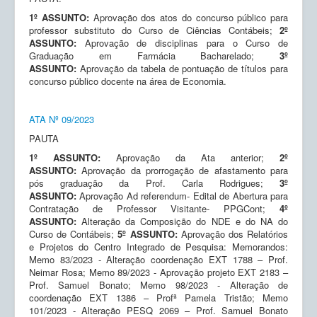
1º ASSUNTO:
Aprovação dos atos do concurso público para
professor substituto do Curso de Ciências Contábeis;
2º
ASSUNTO:
Aprovação de disciplinas para o Curso de
Graduação em Farmácia Bacharelado;
3º
ASSUNTO:
Aprovação da tabela de pontuação de títulos para
concurso público docente na área de Economia.
ATA Nº 09/2023
PAUTA
1º ASSUNTO:
Aprovação da Ata anterior;
2º
ASSUNTO:
Aprovação da prorrogação de afastamento para
pós graduação da Prof. Carla Rodrigues;
3º
ASSUNTO:
Aprovação Ad referendum- Edital de Abertura para
Contratação de Professor Visitante- PPGCont;
4º
ASSUNTO:
Alteração da Composição do NDE e do NA do
Curso de Contábeis;
5º ASSUNTO:
Aprovação dos Relatórios
e Projetos do Centro Integrado de Pesquisa: Memorandos:
Memo 83/2023 - Alteração coordenação EXT 1788 – Prof.
Neimar Rosa; Memo 89/2023 - Aprovação projeto EXT 2183 –
Prof. Samuel Bonato; Memo 98/2023 - Alteração de
coordenação EXT 1386 – Profª Pamela Tristão; Memo
101/2023 - Alteração PESQ 2069 – Prof. Samuel Bonato