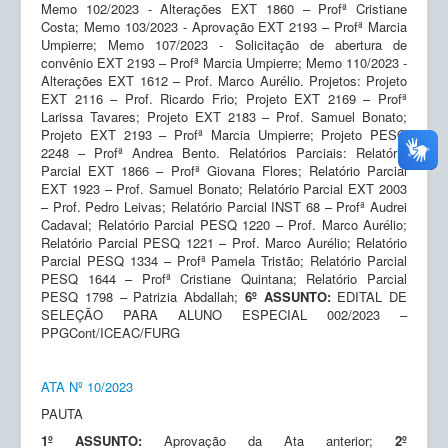
Memo 102/2023 - Alterações EXT 1860 – Profª Cristiane
Costa; Memo 103/2023 - Aprovação EXT 2193 – Profª Marcia
Umpierre; Memo 107/2023 - Solicitação de abertura de
convênio EXT 2193 – Profª Marcia Umpierre; Memo 110/2023 -
Alterações EXT 1612 – Prof. Marco Aurélio. Projetos: Projeto
EXT 2116 – Prof. Ricardo Frio; Projeto EXT 2169 – Profª
Larissa Tavares; Projeto EXT 2183 – Prof. Samuel Bonato;
Projeto EXT 2193 – Profª Marcia Umpierre; Projeto PESQ
2248 – Profª Andrea Bento. Relatórios Parciais: Relatório
Parcial EXT 1866 – Profª Giovana Flores; Relatório Parcial
EXT 1923 – Prof. Samuel Bonato; Relatório Parcial EXT 2003
– Prof. Pedro Leivas; Relatório Parcial INST 68 – Profª Audrei
Cadaval; Relatório Parcial PESQ 1220 – Prof. Marco Aurélio;
Relatório Parcial PESQ 1221 – Prof. Marco Aurélio; Relatório
Parcial PESQ 1334 – Profª Pamela Tristão; Relatório Parcial
PESQ 1644 – Profª Cristiane Quintana; Relatório Parcial
PESQ 1798 – Patrizia Abdallah;
6º ASSUNTO:
EDITAL DE
SELEÇÃO PARA ALUNO ESPECIAL 002/2023 –
PPGCont/ICEAC/FURG
ATA Nº 10/2023
PAUTA
1º ASSUNTO:
Aprovação da Ata anterior;
2º