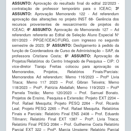
ASSUNTO:
Aprovação do resultado final do edital 22/2023 -
contratação de professor temporário para o ICEAC;
3º
ASSUNTO:
Aprovação Memorando 122 - Ad referendum
aprovação das alterações no projeto INST 68- Gerência dos
recursos provenientes de ressarcimento de projetos do
ICEAC;
4º ASSUNTO:
Aprovação do Memorando 127 – Ad
referendum referente ao Edital de Seleção Aluno Especial N°
001/2023 - PPGE/ICEAC/FURG, com ingresso no segundo
semestre de 2023;
5º ASSUNTO:
Desligamento à pedido da
função de Coordenadora de Curso de Administração – SAP, da
professora Cristiane Costa;
6º ASSUNTO:
Aprovação de
Projetos/Relatórios do Centro Integrado de Pesquisa – CIP: O
vice-diretor Tiaraju Freitas colocou para aprovação os
Memorandos, Projetos, Relatórios Finais/Parciais:
Memorandos Ad referendum: Memo 116/2023 – Profª Livia
Triaca; Memo 117 2023 – Prof. Gibran Teixeira; Memo
118/2023 – Profª. Patrizia Abdallah; Memo 119/2023 – Profª
Pamela Tristão; Memo 120/2023 – Prof. Samuel Bonato.
Projetos de Ensino, Pesquisa e Extensão: Projeto EXT 2204 –
Prof. Rafael Mesquita; Projeto PESQ 2264 - Prof. Ricardo
Leal; Projeto PESQ 2265 – Prof. Rafael Mesquita. Relatórios
Finais e Parciais: Relatório Final ENS 2408 – Prof. Eduardo
Tillmann; Relatório Final EXT 1387 – Profª. Livia Triaca;
Relatório Final PESQ 2084 – Prof. Guilherme Costa Relatório
Parcial EXT 322 – Profª. Marcia Umpierre; Relatório Parcial