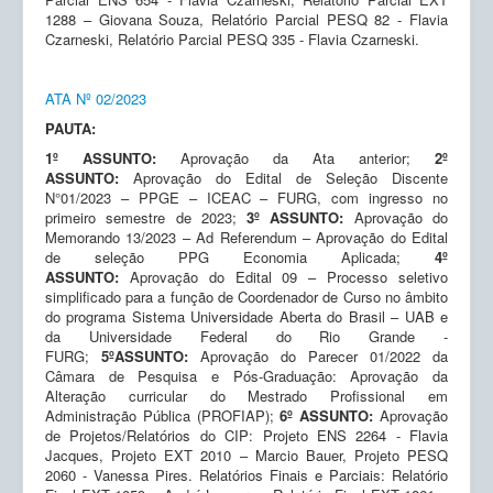
1288 – Giovana Souza, Relatório Parcial PESQ 82 - Flavia
Czarneski, Relatório Parcial PESQ 335 - Flavia Czarneski.
ATA Nº 02/2023
PAUTA:
1º ASSUNTO:
Aprovação da Ata anterior;
2º
ASSUNTO:
Aprovação do Edital de Seleção Discente
N°01/2023 – PPGE – ICEAC – FURG, com ingresso no
primeiro semestre de 2023;
3º ASSUNTO:
Aprovação do
Memorando 13/2023 – Ad Referendum – Aprovação do Edital
de seleção PPG Economia Aplicada;
4º
ASSUNTO:
Aprovação do Edital 09 – Processo seletivo
simplificado para a função de Coordenador de Curso no âmbito
do programa Sistema Universidade Aberta do Brasil – UAB e
da Universidade Federal do Rio Grande -
FURG;
5ºASSUNTO:
Aprovação do Parecer 01/2022 da
Câmara de Pesquisa e Pós-Graduação: Aprovação da
Alteração curricular do Mestrado Profissional em
Administração Pública (PROFIAP);
6º ASSUNTO:
Aprovação
de Projetos/Relatórios do CIP: Projeto ENS 2264 - Flavia
Jacques, Projeto EXT 2010 – Marcio Bauer, Projeto PESQ
2060 - Vanessa Pires. Relatórios Finais e Parciais: Relatório