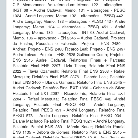
CIP: Memorandos Ad referendum: Memo. 122 – alterações -
INST 68 – Audrei Cadaval; Memo. 131 – alterações - PESQ
1024 - André Longaray; Memo. 132 – alterações - PESQ 442 -
André Longaray; Memo. 133 – alterações - PESQ 443 - André
Longaray; Memo. 134 – alterações - PESQ 451 - André
Longaray; Memo. 135 – alterações - INT 68 Audrei Cadaval;
Memo. 136 – aprovação - EN 2545 – Audrei Cadaval. Projetos
de Ensino, Pesquisa e Extensão: Projeto - ENS 2480 –
Andrea; Projeto - ENS 2488 Ricardo Leal; Projeto - ENS 2497
Pedro Leivas; Projeto - ENS 2528 Guilherme Costa; Projeto -
ENS 2545 Audrei Cadaval. Relatórios Finais e Parciais:
Relatório Final ENS 2297 -Livia Triaca; Relatório Final ENS
2322 – Flavia Czarneski; Relatório Final ENS 2363 - Rafael
Mesquita; Relatório Final ENS 2376 - Ricardo Leal; Relatório
Final ENS 2400 – Blanca Gamarra; Relatório Final ENS 2545 –
Audrei Cadaval; Relatório Final EXT 1856 – Gabriela da Silva;
Relatório Final EXT 2097 - Ricardo Frio; Relatório Final EXT
2204 - Rafael Mesquita; Relatório Final PESQ 442 -André
Longaray; Relatório Final PESQ 443 – André Longaray;
Relatório Final PESQ 451 - André Longaray; Relatório Final
PESQ 578 – André Longaray; Relatório Final PESQ 934 –
Daiane Machado Relatório Final PESQ 1024 – André Longaray.
Relatório Parcial ENS 369 - Márcio Bauer; Relatório Parcial
ENS 1135 – Debora de Gomes; Relatório Parcial ENS 2545 –
Audrei Cadaval; Relatório Parcial PESQ 1218 - Ana Paula da