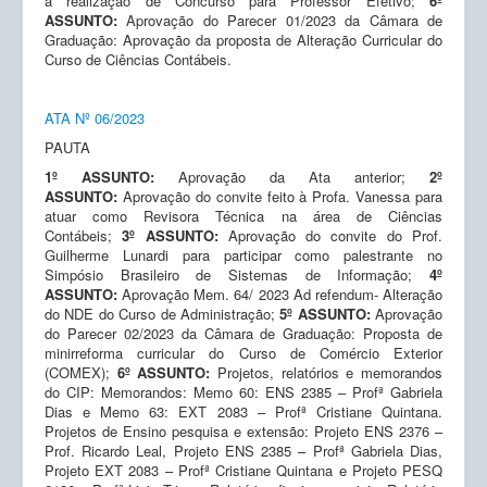
a realização de Concurso para Professor Efetivo;
6º
ASSUNTO:
Aprovação do Parecer 01/2023 da Câmara de
Graduação: Aprovação da proposta de Alteração Curricular do
Curso de Ciências Contábeis.
ATA Nº 06/2023
PAUTA
1º ASSUNTO:
Aprovação da Ata anterior;
2º
ASSUNTO:
Aprovação do convite feito à Profa. Vanessa para
atuar como Revisora Técnica na área de Ciências
Contábeis;
3º ASSUNTO:
Aprovação do convite do Prof.
Guilherme Lunardi para participar como palestrante no
Simpósio Brasileiro de Sistemas de Informação;
4º
ASSUNTO:
Aprovação Mem. 64/ 2023 Ad refendum- Alteração
do NDE do Curso de Administração;
5º ASSUNTO:
Aprovação
do Parecer 02/2023 da Câmara de Graduação: Proposta de
minirreforma curricular do Curso de Comércio Exterior
(COMEX);
6º ASSUNTO:
Projetos, relatórios e memorandos
do CIP: Memorandos: Memo 60: ENS 2385 – Profª Gabriela
Dias e Memo 63: EXT 2083 – Profª Cristiane Quintana.
Projetos de Ensino pesquisa e extensão: Projeto ENS 2376 –
Prof. Ricardo Leal, Projeto ENS 2385 – Profª Gabriela Dias,
Projeto EXT 2083 – Profª Cristiane Quintana e Projeto PESQ