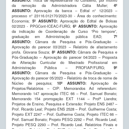
ASSUNTO:
Troca de representante no Conselho, por motivo
da remoção da Administradora Cátia Muller;
4º
ASSUNTO:
Aprovação da banca – Edital n° 12/2023 –
processo n° 23116.012170/2023-30 - Área do conhecimento:
Economia;
5º ASSUNTO:
Aprovação do Edital de Bolsas
02/2023 - PPGCont-ICEAC-FURG;
6º ASSUNTO:
Aprovação
da indicação de Coordenação de Curso “Pro tempore”,
graduação em Administração pública EAD;
7º
ASSUNTO:
Câmara de Pesquisa e Pós-Graduação –
Aprovação do parecer 03/2023 – Relatório de afastamento
profa. Giovana Souza;
8º ASSUNTO:
Câmara de Pesquisa e
Pós-Graduação – Aprovação do parecer 04/2023 – Proposta
de Alteração Curricular do Mestrado Profissional em
Administração Pública – PROFIAP/FURG;
9º
ASSUNTO:
Câmara de Pesquisa e Pós-Graduação –
Aprovação do parecer 05/2023 – Relatório de troca de nome de
Núcleo de pesquisa;
10º ASSUNTO:
Aprovação de
Projetos/Relatórios – CIP: Memorandos Ad referendum:
Memorando 147 aprovação ITEC 66 – Prof. Samuel Bonato;
Memorando 154 prorrogação EXT 1144 – Profª Liandra;
Projetos de Ensino, Pesquisa e Extensão: Projeto ENS 2487 –
Prof. Ricardo Leal; Projeto ENS 2528 – Prof. Guilherme Costa;
Projeto EXT 2247 – Prof. Guilherme Costa; Projeto ITEC 66 –
Prof. Samuel Bonato; Projeto PESQ 2292 – Prof. Ricardo Leal;
Projeto PESQ 2293 – Prof. Ricardo Leal. Relatórios Finais e