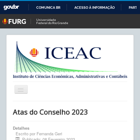
COMUNICA BR
ACESSO À INFORMAÇÃO
PARTI
IR
Universidade
Federal do Rio Grande
PARA
O
CONTEÚDO
Alternar
Navegação
Início
Atas do Conselho 2023
ICEAC
Detalhes
Contato
Escrito por
Fernanda Geri
Publicado: 08 Fevereiro 2023