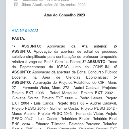
Ensino
Última Atualização: 20 Dezembro 2023
Pesquisa
Atas do Conselho 2023
Extensão
ATA Nº 01/202
3
Inovação e Tecnologia
PAUTA:
Empresas Júnior
1º ASSUNTO:
Aprovação da Ata anterior;
2º
ASSUNTO:
Aprovação da abertura de edital de processo
Produção científica
seletivo simplificado para contratação de professor temporário
relativo à vaga da Prof.ª Carolina Roma;
3º ASSUNTO:
Troca
da Representação do ICEAC junto ao CONSUN;
Planos de Ação
4º
ASSUNTO:
Aprovação da abertura de Edital Concurso Público
Docente, na Área de Ciências Econômicas;
5º
Atos Normativos
ASSUNTO:
Aprovação de Projetos/Relatórios do CIP: Mem.
271 - Fernanda Victor, Mem. 272 - Audrei Cadaval; Projetos:
Calendário
Projeto EXT 1996 - Rafael Mesquita, Projeto EXT 2002 –
Giovana Souza, Projeto EXT 2003 – Pedro Leivas, Projeto
Solicitações
EXT 2004 - Luis Carlos, Projeto INST 68 – Audrei Cadaval,
Projeto PESQ 2040 - Guilherme Costa, Projeto PESQ 2042 -
Marco Aurelio, Projeto PESQ 2043 - Fernanda Victor, Projeto
PESQ 2047 - Luis Carlos; Relatórios Finais: Relatório Final
ENS 2234 - Eduardo Tillmann; Relatório Parciais: Relatório
Parcial ENS 654 - Flavia Czarneski, Relatório Parcial EXT