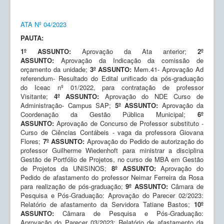
ATA Nº 04/2023
PAUTA:
1º ASSUNTO:
Aprovação da Ata anterior;
2º
ASSUNTO:
Aprovação da Indicação da comissão de
orçamento da unidade;
3º ASSUNTO:
Mem.41- Aprovação Ad
referendum- Resultado do Edital unificado da pós-graduação
do Iceac nº 01/2022, para contratação de professor
Visitante;
4º ASSUNTO:
Aprovação do NDE Curso de
Administração- Campus SAP;
5º ASSUNTO:
Aprovação da
Coordenação da Gestão Pública Municipal;
6º
ASSUNTO:
Aprovação de Concurso de Professor substituto -
Curso de Ciências Contábeis - vaga da professora Giovana
Flores;
7º ASSUNTO:
Aprovação do Pedido de autorização do
professor Guilherme Wiedenhoft para ministrar a disciplina
Gestão de Portfólio de Projetos, no curso de MBA em Gestão
de Projetos da UNISINOS;
8º ASSUNTO:
Aprovação do
Pedido de afastamento do professor Neimar Ferreira da Rosa
para realização de pós-graduação;
9º ASSUNTO:
Câmara de
Pesquisa e Pós-Graduação: Aprovação do Parecer 02/2023:
Relatório de afastamento da Servidora Tatiane Bastos;
10º
ASSUNTO:
Câmara de Pesquisa e Pós-Graduação:
Aprovação do Parecer 03/2023: Relatório de afastamento da