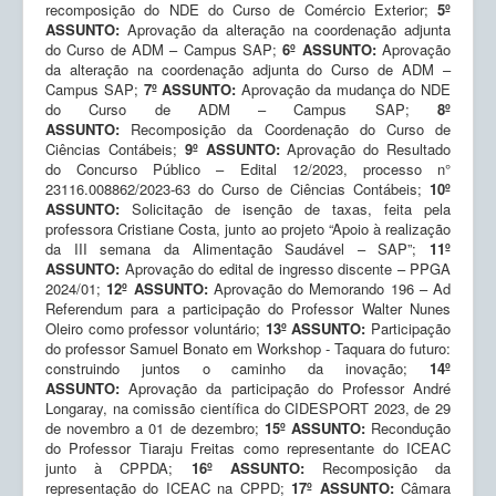
recomposição do NDE do Curso de Comércio Exterior;
5º
ASSUNTO:
Aprovação da alteração na coordenação adjunta
do Curso de ADM – Campus SAP;
6º ASSUNTO:
Aprovação
da alteração na coordenação adjunta do Curso de ADM –
Campus SAP;
7º ASSUNTO:
Aprovação da mudança do NDE
do Curso de ADM – Campus SAP;
8º
ASSUNTO:
Recomposição da Coordenação do Curso de
Ciências Contábeis;
9º ASSUNTO:
Aprovação do Resultado
do Concurso Público – Edital 12/2023, processo n°
23116.008862/2023-63 do Curso de Ciências Contábeis;
10º
ASSUNTO:
Solicitação de isenção de taxas, feita pela
professora Cristiane Costa, junto ao projeto “Apoio à realização
da III semana da Alimentação Saudável – SAP”;
11º
ASSUNTO:
Aprovação do edital de ingresso discente – PPGA
2024/01;
12º ASSUNTO:
Aprovação do Memorando 196 – Ad
Referendum para a participação do Professor Walter Nunes
Oleiro como professor voluntário;
13º ASSUNTO:
Participação
do professor Samuel Bonato em Workshop - Taquara do futuro:
construindo juntos o caminho da inovação;
14º
ASSUNTO:
Aprovação da participação do Professor André
Longaray, na comissão científica do CIDESPORT 2023, de 29
de novembro a 01 de dezembro;
15º ASSUNTO:
Recondução
do Professor Tiaraju Freitas como representante do ICEAC
junto à CPPDA;
16º ASSUNTO:
Recomposição da
representação do ICEAC na CPPD;
17º ASSUNTO:
Câmara