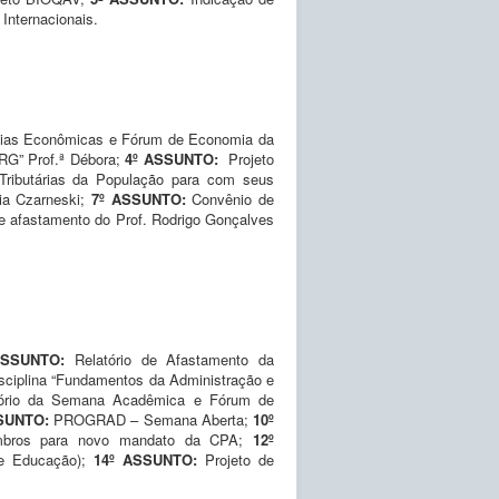
Internacionais.
cias Econômicas e Fórum de Economia da
RG” Prof.ª Débora;
4º ASSUNTO:
Projeto
 Tributárias da População para com seus
ia Czarneski;
7º ASSUNTO:
Convênio de
de afastamento do Prof. Rodrigo Gonçalves
ASSUNTO:
Relatório de Afastamento da
disciplina “Fundamentos da Administração e
tório da Semana Acadêmica e Fórum de
SSUNTO:
PROGRAD – Semana Aberta;
10º
mbros para novo mandato da CPA;
12º
de Educação);
14º ASSUNTO:
Projeto de