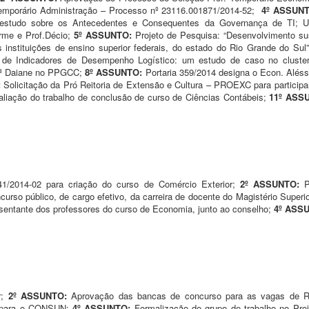
emporário Administração – Processo nº 23116.001871/2014-52;
4º ASSUN
Um estudo sobre os Antecedentes e Consequentes da Governança de TI; 
rme e Prof.Décio;
5º ASSUNTO:
Projeto de Pesquisa: “Desenvolvimento su
 instituições de ensino superior federais, do estado do Rio Grande do Su
ão de Indicadores de Desempenho Logístico: um estudo de caso no cluster 
fª Daiane no PPGCC;
8º ASSUNTO:
Portaria 359/2014 designa o Econ. Alés
:
Solicitação da Pró Reitoria de Extensão e Cultura – PROEXC para particip
liação do trabalho de conclusão de curso de Ciências Contábeis;
11º ASS
1/2014-02 para criação do curso de Comércio Exterior;
2º ASSUNTO:
rso público, de cargo efetivo, da carreira de docente do Magistério Superi
esentante dos professores do curso de Economia, junto ao conselho;
4º ASS
r;
2º ASSUNTO:
Aprovação das bancas de concurso para as vagas de Ri
s para o CONSUN;
4º ASSUNTO:
Formalização do grupo de trabalho no Pr