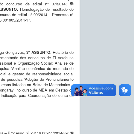
do concurso de edital n° 07/2014;
5º
ASSUNTO:
Homologação de resultado do
curso de edital n° 09/2014 – Processo n°
16.001905/2014-17.
rigo Gonçalves;
3º ASSUNTO:
Relatório de
lementação dos conceitos de TI verde na
issional e Organização Social: Análise de
squisa “Análise econômica do mercado do
cial e gestão de responsabilidade social
o de pesquisa “Adoção do Pronunciamento
presas listadas na Bolsa de Mercadorias e
.Longaray no curso de MBA em Gestão de
:
Indicação para Coordenação do curso de
ia – Processo nº 23116.00244/2014-39;
3º