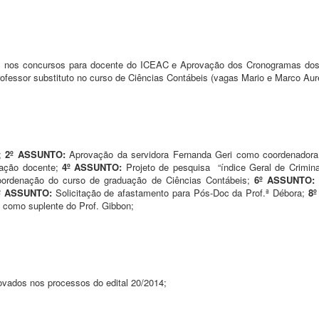
s nos concursos para docente do ICEAC e Aprovação dos Cronogramas dos
ofessor substituto no curso de Ciências Contábeis (vagas Mario e Marco Auré
r;
2º ASSUNTO:
Aprovação da servidora Fernanda Geri como coordenadora
tação docente;
4º ASSUNTO:
Projeto de pesquisa “índice Geral de Criminal
oordenação do curso de graduação de Ciências Contábeis;
6º ASSUNTO
º ASSUNTO:
Solicitação de afastamento para Pós-Doc da Prof.ª Débora;
8
, como suplente do Prof. Gibbon;
vados nos processos do edital 20/2014;