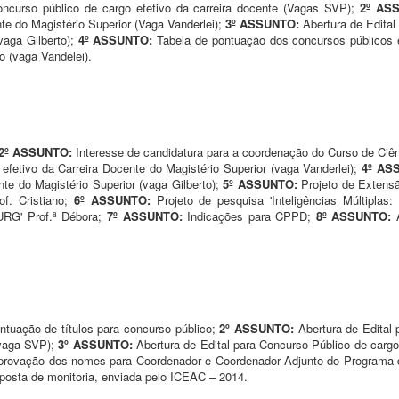
concurso público de cargo efetivo da carreira docente (Vagas SVP);
2º AS
nte do Magistério Superior (Vaga Vanderlei);
3º ASSUNTO:
Abertura de Edital
vaga Gilberto);
4º ASSUNTO:
Tabela de pontuação dos concursos público
to (vaga Vandelei).
2º ASSUNTO:
Interesse de candidatura para a coordenação do Curso de Ci
efetivo da Carreira Docente do Magistério Superior (vaga Vanderlei);
4º A
nte do Magistério Superior (vaga Gilberto);
5º ASSUNTO:
Projeto de Extens
of. Cristiano;
6º ASSUNTO:
Projeto de pesquisa 'Inteligências Múltipla
URG' Prof.ª Débora;
7º ASSUNTO:
Indicações para CPPD;
8º ASSUNTO:
ntuação de títulos para concurso público;
2º ASSUNTO:
Abertura de Edital
(vaga SVP);
3º ASSUNTO:
Abertura de Edital para Concurso Público de cargo
provação dos nomes para Coordenador e Coordenador Adjunto do Programa
posta de monitoria, enviada pelo ICEAC – 2014.