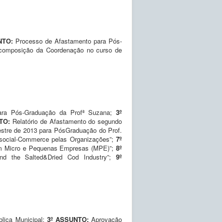
NTO:
Processo de Afastamento para Pós-
composição da Coordenação no curso de
para Pós-Graduação da Profª Suzana;
3º
NTO:
Relatório de Afastamento do segundo
stre de 2013 para PósGraduação do Prof.
o social-Commerce pelas Organizações”;
7º
 com Micro e Pequenas Empresas (MPE)”;
8º
and the Salted&Dried Cod Industry”;
9º
lica Municipal;
3º ASSUNTO:
Aprovação