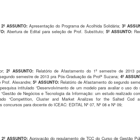
;
2º ASSUNTO:
Apresentação do Programa de Acolhida Solidária;
3º ASSU
TO:
Abertura de Edital para seleção de Prof. Substituto;
5º ASSUNTO:
Re
ior;
2º ASSUNTO:
Relatório de Afastamento do 1º semestre de 2013 
 segundo semestre de 2013 pra Pós-Graduação da Profª Suzana;
4º ASSU
 Prof. Alexandre;
5º ASSUNTO:
Relatório de Afastamento do segundo seme
 pesquisa intitulado “Desenvolvimento de um modelo para avaliar o uso d
ado “Gestão de Negócios e Tecnologia da Informação: um estudo realizado
ulado “Competition, Cluster and Market Analizes for the Salted Cod 
os concursos para docente do ICEAC: EDITAL Nº 07, Nº 08 e Nº 09;
;
2º ASSUNTO:
Aprovação do regulamento de TCC do Curso de Gestão Púb