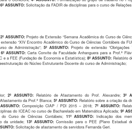
;
6º ASSUNTO:
Solicitação da FADIR de disciplinas para o curso de Relações 
;
2º ASSUNTO:
Projeto de Extensão “Semana Acadêmica do Curso de Ciên
e extensão “XIV Encontro Acadêmico do Curso de Ciências Contábeis da FU
rso de Administração”;
5º ASSUNTO:
Projeto de extensão “Obrigações
;
6º ASSUNTO:
Carta Convite da Faculdade Anhanguera para a Prof.ª Fláv
C e a FEE (Fundação de Economia e Estatística);
8º ASSUNTO:
Relatório 
eestruturação do Núcleo Estruturante Docente do curso de Administração;
ior;
2º ASSUNTO:
Relatório de Afastamento do Prof. Alexandre;
3º 
 Afastamento da Prof.ª Blanca;
5º ASSUNTO:
Relatório sobre a criação da 
 ASSUNTO:
Composição CIAP / PDI 2015 – 2018;
7º ASSUNTO:
Rela
sciplinas do ICEAC no curso de Bacharelado em Matemática Aplicada;
9º A
al do Curso de Ciências Contábeis;
11º ASSUNTO:
Indicação dos me
no da unidade;
13º ASSUNTO:
Comissão para o PEE (Plano Estadual 
SSUNTO:
Solicitação de afastamento da servidora Fernanda Geri.