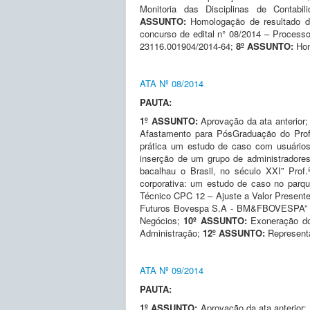
Monitoria das Disciplinas de Contab
ASSUNTO:
Homologação de resultado d
concurso de edital n° 08/2014 – Process
23116.001904/2014-64;
8º ASSUNTO:
Hom
ATA Nº 08/2014
PAUTA:
1º ASSUNTO:
Aprovação da ata anterior
Afastamento para PósGraduação do Pro
prática um estudo de caso com usuários
inserção de um grupo de administradore
bacalhau o Brasil, no século XXI” Prof.
corporativa: um estudo de caso no parqu
Técnico CPC 12 – Ajuste a Valor Presente
Futuros Bovespa S.A - BM&FBOVESPA” P
Negócios;
10º ASSUNTO:
Exoneração do
Administração;
12º ASSUNTO:
Represent
ATA Nº 09/2014
PAUTA:
1º ASSUNTO:
Aprovação da ata anterior;