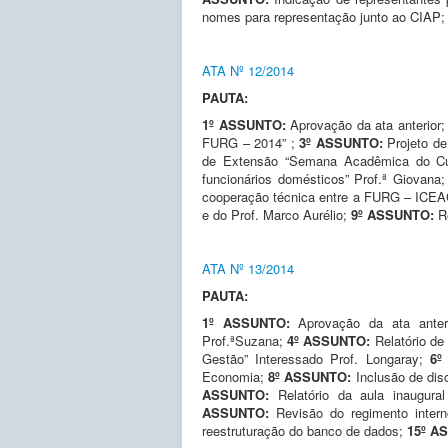
nomes para representação junto ao CIAP
ATA Nº 12/2014
PAUTA:
1º ASSUNTO:
Aprovação da ata anterior
FURG – 2014” ;
3º ASSUNTO:
Projeto d
de Extensão “Semana Acadêmica do Cu
funcionários domésticos” Prof.ª Giovana
cooperação técnica entre a FURG – ICEA
e do Prof. Marco Aurélio;
9º ASSUNTO:
R
ATA Nº 13/2014
PAUTA:
1º ASSUNTO:
Aprovação da ata anter
Prof.ªSuzana;
4º ASSUNTO:
Relatório de
Gestão” Interessado Prof. Longaray;
6º
Economia;
8º ASSUNTO:
Inclusão de di
ASSUNTO:
Relatório da aula inaugur
ASSUNTO:
Revisão do regimento inter
reestruturação do banco de dados;
15º A