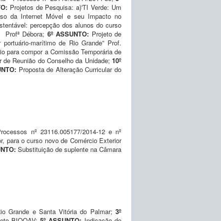
TO:
Projetos de Pesquisa: a)'TI Verde: Um
Uso da Internet Móvel e seu Impacto no
stentável: percepção dos alunos do curso
l” Profª Débora;
6º ASSUNTO:
Projeto de
portuário-marítimo de Rio Grande” Prof.
sio para compor a Comissão Temporária de
ar de Reunião do Conselho da Unidade;
10º
UNTO:
Proposta de Alteração Curricular do
Processos nº 23116.005177/2014-12 e nº
or, para o curso novo de Comércio Exterior
UNTO:
Substituição de suplente na Câmara
o Grande e Santa Vitória do Palmar;
3º
ojeto BIOQAV;
5º ASSUNTO:
Indicação de