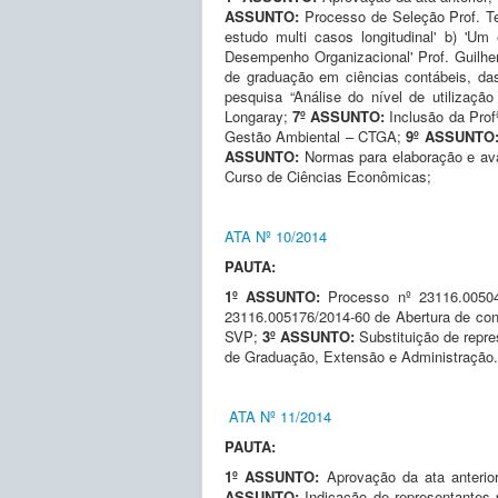
ASSUNTO:
Processo de Seleção Prof. T
estudo multi casos longitudinal' b) '
Desempenho Organizacional' Prof. Guilhe
de graduação em ciências contábeis, das
pesquisa “Análise do nível de utilizaç
Longaray;
7º ASSUNTO:
Inclusão da Pro
Gestão Ambiental – CTGA;
9º ASSUNTO
ASSUNTO:
Normas para elaboração e ava
Curso de Ciências Econômicas;
ATA Nº 10/2014
PAUTA:
1º ASSUNTO:
Processo nº 23116.00504
23116.005176/2014-60 de Abertura de concu
SVP;
3º ASSUNTO:
Substituição de repr
de Graduação, Extensão e Administração.
ATA Nº 11/2014
PAUTA:
1º ASSUNTO:
Aprovação da ata anterio
ASSUNTO:
Indicação de representante