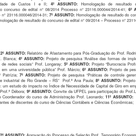
ilidade de Custos I e II;
4º ASSUNTO:
Homologação de resultado 
o concurso de edital n° 08/2014 Processo n° 23116.000044/2014-41;
6º 
o n° 23116.000046/2014-31;
7º ASSUNTO:
Homologação de resultado do con
ologação de resultado do concurso de edital n° 09/2014 – Processo n° 231
;
2º ASSUNTO:
Relatório de Afastamento para Pós-Graduação do Prof. Rod
f. Blanca;
4º ASSUNTO:
Projeto de pesquisa “Análise das formas de imp
 de redes sociais” Prof. Longaray;
5º ASSUNTO:
Projeto “Burocracia Prof
s em uma universidade pública” Prof. Márcio;
6º ASSUNTO:
Projeto de pe
ª Patrízia;
7º ASSUNTO:
Projeto de pesquisa “Práticas de controle geren
e industrial de Rio Grande – RS” Prof.ª Ana Paula;
8º ASSUNTO:
Projet
: um estudo do impacto no Índice de Necessidade de Capital de Giro em em
rof.ª Débora;
9º ASSUNTO:
Convite da UFPEL para participação do Prof
 Coordenador do curso de Administração Prof. Leonardo;
11º ASSUNTO
antes de discentes do curso de Ciências Contábeis e Ciências Econômicas;
2º ASSUNTO:
Aprovação do Processo de Seleção Prof. Temporário Econom