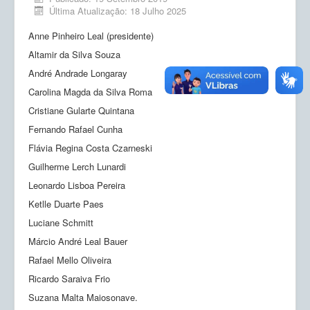
Ensino
Última Atualização: 18 Julho 2025
Pesquisa
Anne Pinheiro Leal (presidente)
Altamir da Silva Souza
Extensão
André Andrade Longaray
Inovação e Tecnologia
Carolina Magda da Silva Roma
Empresas Júnior
Cristiane Gularte Quintana
Fernando Rafael Cunha
Produção científica
Flávia Regina Costa Czarneski
Planos de Ação
Guilherme Lerch Lunardi
Leonardo Lisboa Pereira
Atos Normativos
Ketlle Duarte Paes
Calendário
Luciane Schmitt
Márcio André Leal Bauer
Solicitações
Rafael Mello Oliveira
Ricardo Saraiva Frio
Suzana Malta Maiosonave.