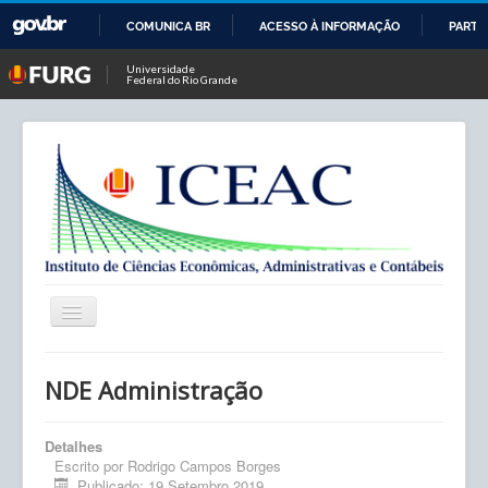
COMUNICA BR
ACESSO À INFORMAÇÃO
PARTI
IR
Universidade
Federal do Rio Grande
PARA
O
CONTEÚDO
Alternar
Navegação
Início
NDE Administração
ICEAC
Detalhes
Contato
Escrito por
Rodrigo Campos Borges
Publicado: 19 Setembro 2019