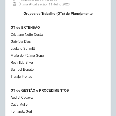
Ensino
Última Atualização: 11 Julho 2023
Pesquisa
Grupos de Trabalho (GTs) de Planejamento
Extensão
GT de EXTENSÃO
Inovação e Tecnologia
Cristiane Netto Costa
Empresas Júnior
Gabriela Dias
Luciane Schmitt
Produção científica
Maria de Fátima Serra
Planos de Ação
Rosinilda Silva
Samuel Bonato
Atos Normativos
Tiaraju Freitas
Calendário
GT de GESTÃO e PROCEDIMENTOS
Solicitações
Audrei Cadaval
Cátia Muller
Fernanda Geri