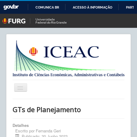
COMUNICA BR
ACESSO À INFORMAÇÃO
PARTI
IR
Universidade
Federal do Rio Grande
PARA
O
CONTEÚDO
Alternar
Navegação
Início
GTs de Planejamento
ICEAC
Detalhes
Contato
Escrito por
Fernanda Geri
Publicado: 20 Junho 2023