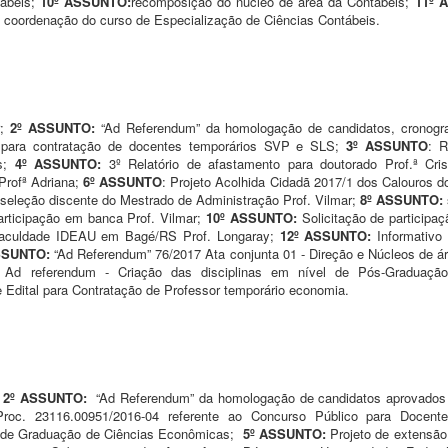
tábeis;
10º ASSUNTO:
recomposição do núcleo de área da Contábeis;
11º 
coordenação do curso de Especialização de Ciências Contábeis.
;
2º ASSUNTO:
“Ad Referendum” da homologação de candidatos, cronogr
vo para contratação de docentes temporários SVP e SLS;
3º ASSUNTO
: 
as;
4º ASSUNTO:
3º Relatório de afastamento para doutorado Prof.ª Cri
Profª Adriana;
6º ASSUNTO
: Projeto Acolhida Cidadã 2017/1 dos Calouros d
 seleção discente do Mestrado de Administração Prof. Vilmar;
8º ASSUNTO:
participação em banca Prof. Vilmar;
10º ASSUNTO:
Solicitação de participa
na Faculdade IDEAU em Bagé/RS Prof. Longaray;
12º ASSUNTO:
Informativ
SSUNTO:
“Ad Referendum” 76/2017 Ata conjunta 01 - Direção e Núcleos de á
:
Ad referendum - Criação das disciplinas em nível de Pós-Graduaç
e Edital para Contratação de Professor temporário economia.
2º ASSUNTO:
“Ad Referendum” da homologação de candidatos aprovados 
Proc. 23116.00951/2016-04 referente ao Concurso Público para Docent
so de Graduação de Ciências Econômicas;
5º ASSUNTO:
Projeto de extensão 