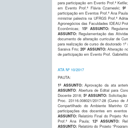
para participação em Evento Prof.ª Ketlle
em Evento Prof.ª Flávia Czarneski;
9º
participação em Eventos Prof.ª Ana Paul
ministrar palestra na UFRGS Prof.ª Adria
Agronegócios das Faculdades IDEAU Pro
Econômicas;
15º ASSUNTO:
Regulamen
ASSUNTO:
Regulamentação das Ativida
documento de alteração curricular de Cu
para realização de curso de doutorado 1º
Saraiva Frio;
20
º ASSUNTO:
Alteração n
de participação em Evento Prof. Gabrielito
ATA Nº 10/2017
PAUTA:
1º ASSUNTO:
Aprovação da ata anter
ASSUNTO
: Abertura de Edital para Con
Docente 2018;
5º ASSUNTO:
Solicitação
Proc. 23116.008021/2017-28 (Curso de 
Compartilhado do Ambiente Marinho 
participações dos docentes em eventos
ASSUNTO:
Relatório Final do Projeto 
Prof.ª Ana Paula;
12º ASSUNTO:
Rel
ASSUNTO:
Relatório do Projeto “Program