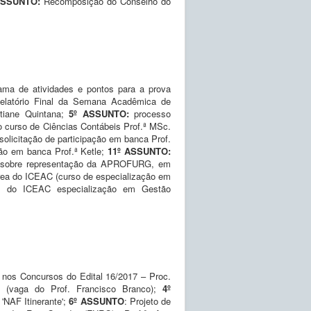
ASSUNTO:
Recomposição do Conselho do
ama de atividades e pontos para a prova
Relatório Final da Semana Acadêmica de
stiane Quintana;
5º ASSUNTO:
processo
o curso de Ciências Contábeis Prof.ª MSc.
solicitação de participação em banca Prof.
ção em banca Prof.ª Ketle;
11º ASSUNTO:
o sobre representação da APROFURG, em
rea do ICEAC (curso de especialização em
ão do ICEAC especialização em Gestão
nos Concursos do Edital 16/2017 – Proc.
e (vaga do Prof. Francisco Branco);
4º
'NAF Itinerante';
6º ASSUNTO
: Projeto de