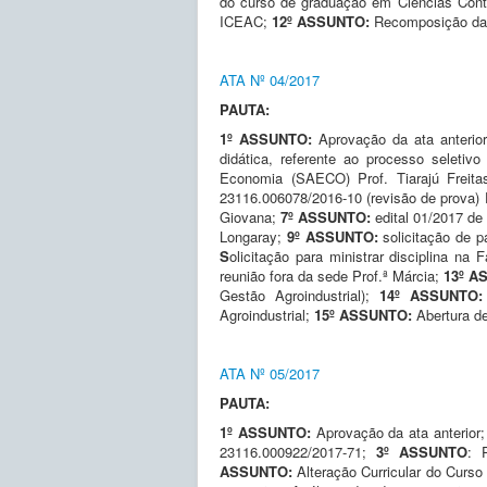
do curso de graduação em Ciências Con
ICEAC;
12º ASSUNTO:
Recomposição da 
ATA Nº 04/2017
PAUTA:
1º ASSUNTO:
Aprovação da ata anterior
didática, referente ao processo seleti
Economia (SAECO) Prof. Tiarajú Freit
23116.006078/2016-10 (revisão de prova) 
Giovana;
7º ASSUNTO:
edital 01/2017 de
Longaray;
9º ASSUNTO:
solicitação de 
S
olicitação para ministrar disciplina 
reunião fora da sede Prof.ª Márcia;
13º A
Gestão Agroindustrial);
14º ASSUNTO
Agroindustrial;
15º ASSUNTO:
Abertura d
ATA Nº 05/2017
PAUTA:
1º ASSUNTO:
Aprovação da ata anterior;
23116.000922/2017-71;
3º ASSUNTO
: 
ASSUNTO:
Alteração Curricular do Cur