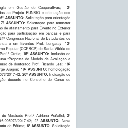
ogia em Gestão de Cooperativas;
3º
das ao Projeto FUNBIO e orientação dos
;
6º ASSUNTO
: Solicitação para orientação
;
7º ASSUNTO:
Solicitação para ministrar
ção de afastamento para Evento no Exterior
ação para participação em bancas e para
o 24º Congresso Nacional de Estudantes de
 banca e em Eventos Prof. Longaray;
13º
umo Popular (CCPBCP) de Santa Vitória do
Prof.ª Cíntia;
15º ASSUNTO:
Inclusão de
uisa “Proposta de Modelo de Avaliação e
curso de doutorado Prof. Ricardo Leal;
18º
Jorge Aragón;
19º ASSUNTO:
homologação
05073/2017-42;
20
º ASSUNTO:
Indicação de
tação docente no Conselho do Curso de
 de Mestrado Prof.ª Adriana Peñafiel;
3º
116.005073/2017-42;
4º ASSUNTO:
Nova
Maria de Fátima;
6º ASSUNTO
: Solicitação