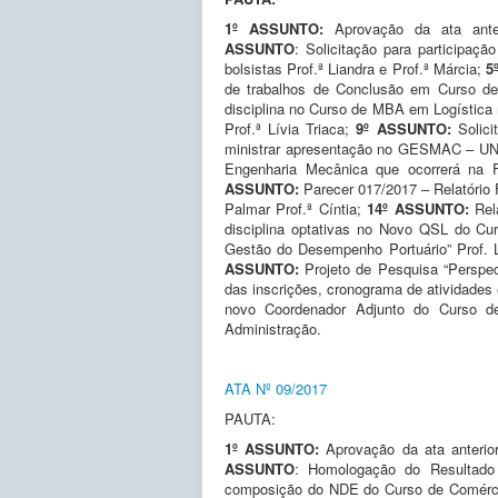
1º ASSUNTO:
Aprovação da ata anter
ASSUNTO
: Solicitação para participaç
bolsistas Prof.ª Liandra e Prof.ª Márcia;
5
de trabalhos de Conclusão em Curso d
disciplina no Curso de MBA em Logística
Prof.ª Lívia Triaca;
9º ASSUNTO:
Solic
ministrar apresentação no GESMAC – UN
Engenharia Mecânica que ocorrerá na
ASSUNTO:
Parecer 017/2017 – Relatório
Palmar Prof.ª Cíntia;
14º ASSUNTO:
Rel
disciplina optativas no Novo QSL do Cu
Gestão do Desempenho Portuário” Prof.
ASSUNTO:
Projeto de Pesquisa “Perspec
das inscrições, cronograma de atividades 
novo Coordenador Adjunto do Curso d
Administração.
ATA Nº 09/2017
PAUTA:
1º ASSUNTO:
Aprovação da ata anterio
ASSUNTO
: Homologação do Resultado 
composição do NDE do Curso de Comérci