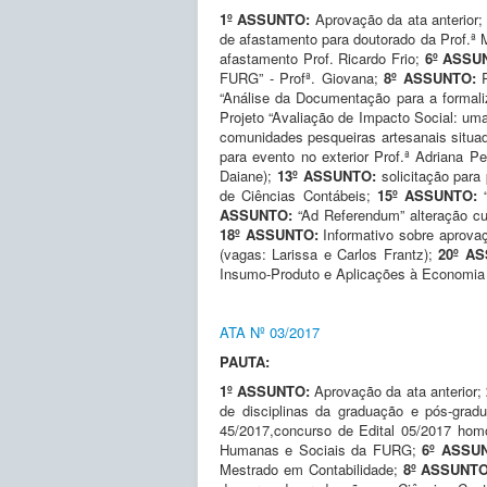
1º ASSUNTO:
Aprovação da ata anterior;
de afastamento para doutorado da Prof.ª 
afastamento Prof. Ricardo Frio;
6º ASSU
FURG” - Profª. Giovana;
8º ASSUNTO:
R
“Análise da Documentação para a formali
Projeto “Avaliação de Impacto Social: um
comunidades pesqueiras artesanais situad
para evento no exterior Prof.ª Adriana Pe
Daiane);
13º ASSUNTO:
solicitação para
de Ciências Contábeis;
15º ASSUNTO:
ASSUNTO:
“Ad Referendum” alteração cu
18º ASSUNTO:
Informativo sobre aprova
(vagas: Larissa e Carlos Frantz);
20º A
Insumo-Produto e Aplicações à Economia
ATA Nº 03/2017
PAUTA:
1º ASSUNTO:
Aprovação da ata anterior;
de disciplinas da graduação e pós-gradu
45/2017,concurso de Edital 05/2017 ho
Humanas e Sociais da FURG;
6º ASSU
Mestrado em Contabilidade;
8º ASSUNTO