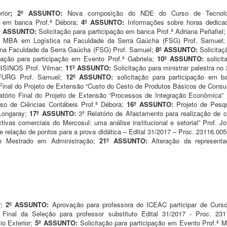
ior
; 2º ASSUNTO:
Nova composição do NDE do Curso de Tecnol
ão em banca Prof.ª Débora;
4º ASSUNTO:
Informações sobre horas dedica
º ASSUNTO:
Solicitação para participação em banca Prof.ª Adriana Peñafiel
e MBA em Logística na Faculdade da Serra Gaúcha (FSG) Prof. Samuel
 na Faculdade da Serra Gaúcha (FSG) Prof. Samuel;
8º ASSUNTO:
Solicita
itação para participação em Evento Prof.ª Gabriela;
10º ASSUNTO:
solicit
ISINOS Prof. Vilmar;
11º ASSUNTO:
Solicitação para ministrar palestra n
 FURG Prof. Samuel;
12º ASSUNTO:
solicitação para participação em
 Final do Projeto de Extensão “Custo do Cesto de Produtos Básicos de Cons
atório Final do Projeto de Extensão “Processos de Integração Econômica” 
rso de Ciências Contábeis Prof.ª Débora;
16º ASSUNTO:
Projeto de Pesq
 Longaray;
17º ASSUNTO:
3º Relatório de Afastamento para realização de 
tivas comerciais do Mercosul: uma análise institucional e setorial” Prof. 
e relação de pontos para a prova didática – Edital 31/2017 – Proc. 23116.0
e Mestrado em Administração;
21
º ASSUNTO:
Alteração da represen
r;
2º ASSUNTO:
Aprovação para professora do ICEAC participar de Curso
Final da Seleção para professor substituto Edital 31/2017 - Proc. 23
o Exterior;
5º ASSUNTO:
Solicitação para participação em Evento Prof.ª 