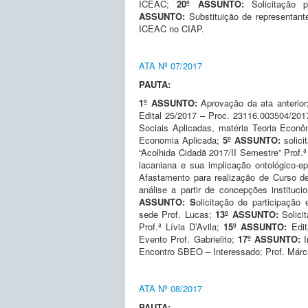
ICEAC;
20
º ASSUNTO:
Solicitação
ASSUNTO:
Substituição de representan
ICEAC no CIAP.
ATA Nº 07/2017
PAUTA:
1º ASSUNTO:
Aprovação da ata anterior
Edital 25/2017 – Proc. 23116.003504/20
Sociais Aplicadas, matéria Teoria Econ
Economia Aplicada;
5º ASSUNTO:
solic
“Acolhida Cidadã 2017/II Semestre” Prof.
lacaniana e sua implicação ontológico-e
Afastamento para realização de Curso d
análise a partir de concepções instituc
ASSUNTO: S
olicitação de participaçã
sede Prof. Lucas;
13º ASSUNTO:
Solici
Prof.ª Lívia D’Avila;
15º ASSUNTO:
Edi
Evento Prof. Gabrielito;
17º ASSUNTO:
Encontro SBEO – Interessado: Prof. Márc
ATA Nº 08/2017
PAUTA: