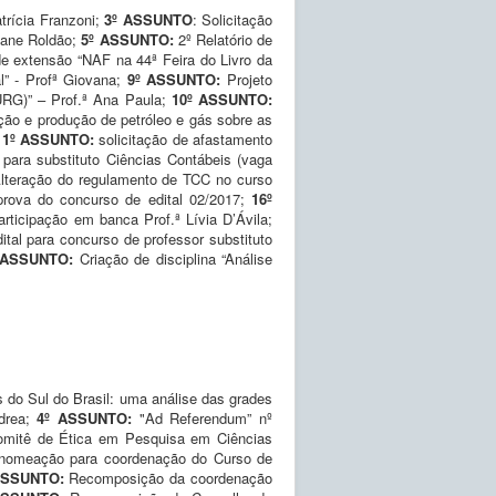
trícia Franzoni;
3º ASSUNTO
: Solicitação
tiane Roldão;
5º ASSUNTO:
2º Relatório de
e extensão “NAF na 44ª Feira do Livro da
al” - Profª Giovana;
9º ASSUNTO:
Projeto
URG)” – Prof.ª Ana Paula;
10º ASSUNTO:
ção e produção de petróleo e gás sobre as
11º ASSUNTO:
solicitação de afastamento
para substituto Ciências Contábeis (vaga
lteração do regulamento de TCC no curso
rova do concurso de edital 02/2017;
16º
articipação em banca Prof.ª Lívia D’Ávila;
ital para concurso de professor substituto
 ASSUNTO:
Criação de disciplina “Análise
 do Sul do Brasil: uma análise das grades
ndrea;
4º ASSUNTO:
"Ad Referendum” nº
Comitê de Ética em Pesquisa em Ciências
nomeação para coordenação do Curso de
ASSUNTO:
Recomposição da coordenação