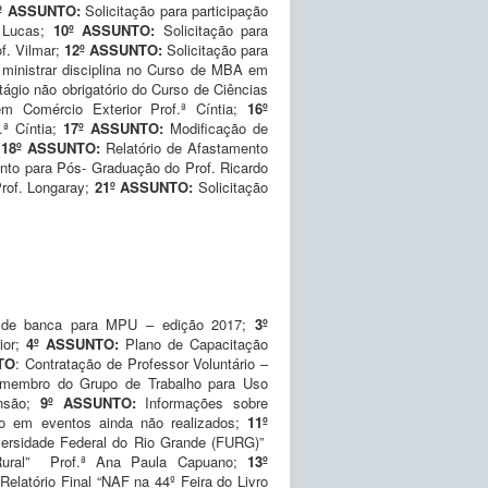
º ASSUNTO:
Solicitação para participação
. Lucas;
10º ASSUNTO:
Solicitação para
f. Vilmar;
12º ASSUNTO:
Solicitação para
 ministrar disciplina no Curso de MBA em
tágio não obrigatório do Curso de Ciências
 Comércio Exterior Prof.ª Cíntia;
16º
ª Cíntia;
17º ASSUNTO:
Modificação de
;
18º ASSUNTO:
Relatório de Afastamento
nto para Pós- Graduação do Prof. Ricardo
rof. Longaray;
21
º ASSUNTO:
Solicitação
 de banca para MPU – edição 2017;
3º
ior;
4º ASSUNTO:
Plano de Capacitação
TO
: Contratação de Professor Voluntário –
o membro do Grupo de Trabalho para Uso
nsão;
9º ASSUNTO:
Informações sobre
ção em eventos ainda não realizados;
11º
iversidade Federal do Rio Grande (FURG)”
r Rural” Prof.ª Ana Paula Capuano;
13º
Relatório Final “NAF na 44º Feira do Livro