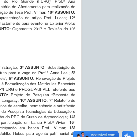
al do Rio Grande (FURG)' Prof.ª Ana
latório de Afastamento para realização de
ação de Tese Prof. Vilmar;
10º ASSUNTO:
apresentação de artigo Prof. Lucas;
12º
afastamento para evento no Exterior Prof.s
SUNTO:
Orçamento 2017 e Revisão do 10º
nistração;
3º ASSUNTO
: Substituição do
ituto para a vaga da Prof.ª Anne Leal;
5º
eis';
6º ASSUNTO
: Renovação do Projeto
l à Formalização das Matrículas Especiais
EP/FURG e PROGEP/UFPEL referente aos
NTO:
Projeto de Pesquisa “Proposta de
. Longaray;
10º ASSUNTO:
7° Relatório de
érios de escolha, permanência e satisfação
o de Pesquisa Tecnologias da Educação e
ão do PPC do Curso de Agroecologia;
14º
e participação em banca Prof.ª Vivian;
16º
articipação em banca Prof. Vilmar;
18º
Bohlke Hobus para agente patrimonial do