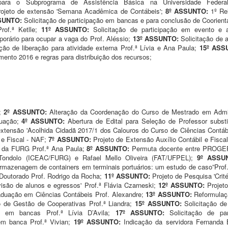
para o Subprograma de Assistência Básica na Universidade Feder
 projeto de extensão 'Semana Acadêmica de Contábeis';
8º ASSUNTO:
1º Re
SUNTO:
Solicitação de participação em bancas e para conclusão de Coorient
rof.ª Ketlle;
11º ASSUNTO:
Solicitação de participação em evento e 
porário para ocupar a vaga do Prof. Aléssio;
13º ASSUNTO:
Solicitação de 
ção de liberação para atividade externa Prof.ª Lívia e Ana Paula;
15º AS
mento 2016 e regras para distribuição dos recursos;
;
2º ASSUNTO:
Alteração da Coordenação do Curso de Mestrado em Admi
duação;
4º ASSUNTO:
Abertura de Edital para Seleção de Professor subst
e extensão 'Acolhida Cidadã 2017/1 dos Calouros do Curso de Ciências Contáb
 e Fiscal - NAF;
7º ASSUNTO:
Projeto de Extensão Auxílio Contábil e Fisca
a da FURG Prof.ª Ana Paula;
8º ASSUNTO:
Permuta docente entre PROG
 Tondolo (ICEAC/FURG) e Rafael Mello Oliveira (FAT/UFPEL);
9º ASSU
armazenagem de containers em terminais portuários: um estudo de caso”Prof
 Doutorado Prof. Rodrigo da Rocha;
11º ASSUNTO:
Projeto de Pesquisa 'Crit
são de alunos e egressos' Prof.ª Flávia Czarneski;
12º ASSUNTO:
Projet
aduação em Ciências Contábeis Prof. Alexandre;
13º ASSUNTO:
Reformulaç
o de Gestão de Cooperativas Prof.ª Liandra;
15º ASSUNTO:
Solicitação d
ão em bancas Prof.ª Lívia D’Avila;
17º ASSUNTO:
Solicitação de p
 em banca Prof.ª Vivian;
19º ASSUNTO:
Indicação da servidora Fernanda 