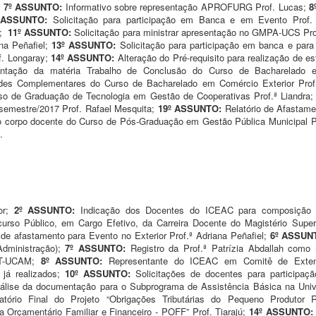
;
7º ASSUNTO:
Informativo sobre representação APROFURG Prof. Lucas;
8
 ASSUNTO:
Solicitação para participação em Banca e em Evento Prof
a;
11º ASSUNTO:
Solicitação para ministrar apresentação no GMPA-UCS Pro
na Peñafiel;
13º ASSUNTO:
Solicitação para participação em banca e para
f. Longaray;
14º ASSUNTO:
Alteração do Pré-requisito para realização de es
tação da matéria Trabalho de Conclusão do Curso de Bacharelado em
des Complementares do Curso de Bacharelado em Comércio Exterior Prof.
rso de Graduação de Tecnologia em Gestão de Cooperativas Prof.ª Liandra
 semestre/2017 Prof. Rafael Mesquita;
19º ASSUNTO:
Relatório de Afastame
o corpo docente do Curso de Pós-Graduação em Gestão Pública Municipal P
.
ior;
2º ASSUNTO:
Indicação dos Docentes do ICEAC para composição
curso Público, em Cargo Efetivo, da Carreira Docente do Magistério Super
 de afastamento para Evento no Exterior Prof.ª Adriana Peñafiel;
6º ASSUN
Administração);
7º ASSUNTO:
Registro da Prof.ª Patrízia Abdallah com
GT-UCAM;
8º ASSUNTO:
Representante do ICEAC em Comitê de Exte
 já realizados;
10º ASSUNTO:
Solicitações de docentes para participa
“Análise da documentação para o Subprograma de Assistência Básica na Un
atório Final do Projeto “Obrigações Tributárias do Pequeno Produto
a Orçamentário Familiar e Financeiro - POFF” Prof. Tiarajú;
14º ASSUNTO: