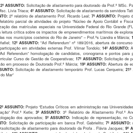
2º ASSUNTO:
Solicitação de afastamento para doutorado da Prof.ª MSc. Pa
Msc. Lívia Triaca;
4º ASSUNTO:
Solicitação de afastamento da servidora Ta
NTO:
2º relatório de afastamento Prof. Ricardo Leal;
7º ASSUNTO:
Projeto d
elatório parcial de atividades do projeto “Núcleo de Apoio Contábil e Fisc
zação das matrículas especiais na Universidade Federal do Rio Grande (F
a leitura crítica sobre os impactos de empreendimentos marítimos de explora
as nos municípios costeiros do Rio de Janeiro" – Prof.ªs Liandra e Márcia;
ñafiel;
12º ASSUNTO:
"Ad Referendum” nº 189/2016, abertura de concurso 
 participação em atividades externas Prof. Vilmar Tondolo;
14º ASSUNTO:
A
“Ad Referendum” homologação de candidatos, cronograma e pontos para p
rricular Curso de Gestão de Cooperativas;
17º ASSUNTO:
Solicitação de p
ção em processo de Doutorado Prof.ª Márcia;
19º ASSUNTO:
Abertura de ed
SSUNTO:
Solicitação de afastamento temporário Prof. Lucas Cerqueira;
21º
 do Mar”
2º ASSUNTO:
Projeto “Estudos Críticos em administração nas Universidades
ação” Prof.ª Ketle;
3º ASSUNTO
: 3º Relatório de Afastamento Prof.ª A
mologação dos aprovados;
5º ASSUNTO:
Indicação de representação, no 
NTO
: Solicitação de participação em banca Prof. Gabrielito;
7º ASSUNTO:
:
solicitação de afastamento para doutorado da Profa . Flávia Jacques;
9º 