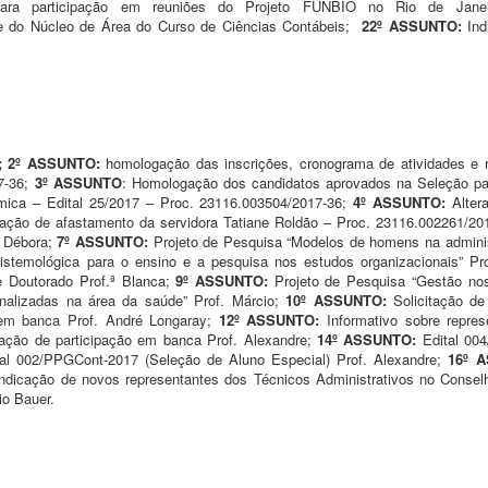
 para participação em reuniões do Projeto FUNBIO no Rio de Janei
te do Núcleo de Área do Curso de Ciências Contábeis;
22
º ASSUNTO:
In
; 2º ASSUNTO:
homologação das inscrições, cronograma de atividades e r
17-36;
3º ASSUNTO
: Homologação dos candidatos aprovados na Seleção par
ômica – Edital 25/2017 – Proc. 23116.003504/2017-36;
4º ASSUNTO:
Alter
itação de afastamento da servidora Tatiane Roldão – Proc. 23116.002261/20
ª Débora;
7º ASSUNTO:
Projeto de Pesquisa “Modelos de homens na adminis
pistemológica para o ensino e a pesquisa nos estudos organizacionais” Pro
e Doutorado Prof.ª Blanca;
9º ASSUNTO:
Projeto de Pesquisa “Gestão nos
ionalizadas na área da saúde” Prof. Márcio;
10º ASSUNTO:
Solicitação d
o em banca Prof. André Longaray;
12º ASSUNTO:
Informativo sobre repr
tação de participação em banca Prof. Alexandre;
14º ASSUNTO:
Edital 00
tal 002/PPGCont-2017 (Seleção de Aluno Especial) Prof. Alexandre;
16º 
Indicação de novos representantes dos Técnicos Administrativos no Conse
io Bauer.