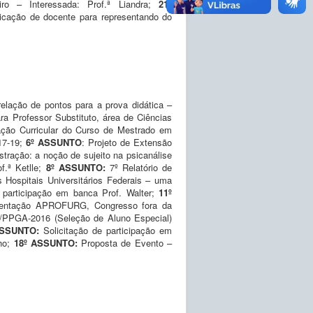
ro – Interessada: Prof.ª Liandra;
21
º
dicação de docente para representando do
elação de pontos para a prova didática –
a Professor Substituto, área de Ciências
ação Curricular do Curso de Mestrado em
17-19;
6º ASSUNTO
: Projeto de Extensão
tração: a noção de sujeito na psicanálise
f.ª Ketlle;
8º ASSUNTO:
7º Relatório de
 Hospitais Universitários Federais – uma
e participação em banca Prof. Walter;
11º
esentação APROFURG, Congresso fora da
4/PPGA-2016 (Seleção de Aluno Especial)
ASSUNTO:
Solicitação de participação em
lho;
18º ASSUNTO:
Proposta de Evento –