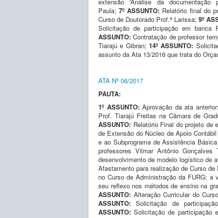
extensão 'Análise da documentação 
Paula;
7º ASSUNTO:
Relatório final do
Curso de Doutorado Prof.ª Larissa;
9º AS
Solicitação de participação em banca P
ASSUNTO:
Contratação de professor tem
Tiarajú e Gibran;
14º ASSUNTO:
Solicita
assunto da Ata 13/2016 que trata do Orça
ATA Nº 06/2017
PAUTA:
1º ASSUNTO:
Aprovação da ata anterior
Prof. Tiarajú Freitas na Câmara de Gra
ASSUNTO:
Relatório Final do projeto d
de Extensão do Núcleo de Apoio Contábil
e ao Subprograma de Assistência Básic
professores Vilmar Antônio Gonçalves
desenvolvimento de modelo logístico de 
Afastamento para realização de Curso de
no Curso de Administração da FURG: a vi
seu reflexo nos métodos de ensino na gr
ASSUNTO:
Alteração Curricular do Curs
ASSUNTO:
Solicitação de participaç
ASSUNTO:
Solicitação de participação