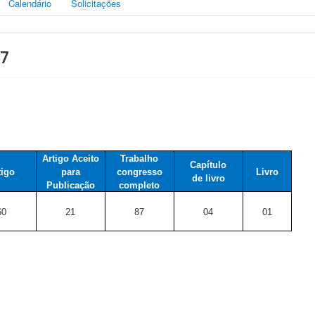
Calendário
Solicitações
17
Artigo Aceito
Trabalho
Capítulo
tigo
para
congresso
Livro
de livro
Publicação
completo
60
21
87
04
01