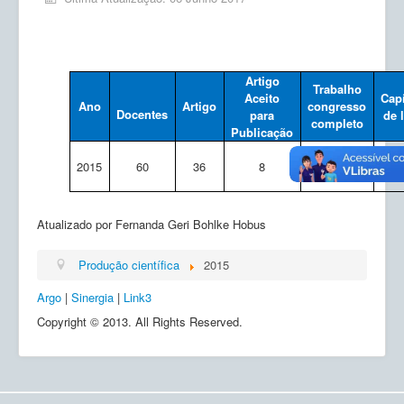
Ensino
Pesquisa
Extensão
Artigo
Trabalho
Aceito
Cap
Ano
Artigo
congresso
Inovação e Tecnologia
Docentes
para
de 
completo
Publicação
Empresas Júnior
2015
60
36
8
56
Produção científica
Planos de Ação
Atualizado por Fernanda Geri Bohlke Hobus
Atos Normativos
Produção científica
2015
Calendário
Argo
|
Sinergia
|
Link3
Solicitações
Copyright © 2013. All Rights Reserved.