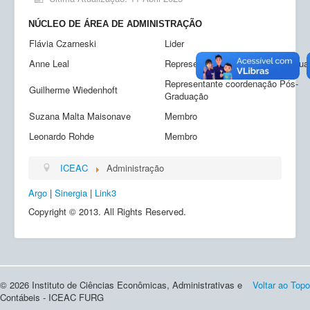
Ensino
NÚCLEO DE ÁREA DE ADMINISTRAÇÃO
Pesquisa
Flávia Czarneski
Lider
Extensão
Anne Leal
Representante coordenação Gradua
Representante coordenação Pós-
Inovação e Tecnologia
Guilherme Wiedenhoft
Graduação
Empresas Júnior
Suzana Malta Maisonave
Membro
Produção científica
Leonardo Rohde
Membro
Planos de Ação
ICEAC
Administração
Atos Normativos
Argo
|
Sinergia
|
Link3
Copyright © 2013. All Rights Reserved.
Calendário
Solicitações
© 2026 Instituto de Ciências Econômicas, Administrativas e
Voltar ao Topo
Contábeis - ICEAC FURG