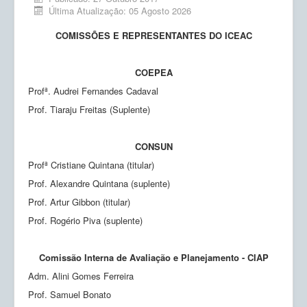
Ensino
Última Atualização: 05 Agosto 2026
Pesquisa
COMISSÕES E REPRESENTANTES DO ICEAC
Extensão
COEPEA
Inovação e Tecnologia
Profª. Audrei Fernandes Cadaval
Empresas Júnior
Prof. Tiaraju Freitas (Suplente)
Produção científica
CONSUN
Planos de Ação
Profª Cristiane Quintana (titular)
Prof. Alexandre Quintana (suplente)
Atos Normativos
Prof. Artur Gibbon (titular)
Calendário
Prof. Rogério Piva (suplente)
Solicitações
Comissão Interna de Avaliação e Planejamento - CIAP
Adm. Alini Gomes Ferreira
Prof. Samuel Bonato