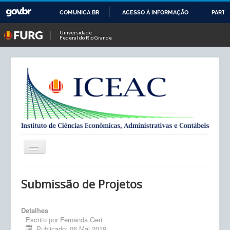
COMUNICA BR
ACESSO À INFORMAÇÃO
PARTI
IR
Universidade
Federal do Rio Grande
PARA
O
CONTEÚDO
Alternar
Navegação
Início
Submissão de Projetos
ICEAC
Detalhes
Contato
Escrito por
Fernanda Geri
Publicado: 06 Mai 2019