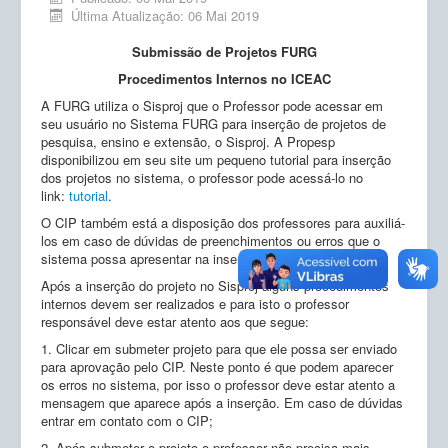
Ensino
Última Atualização: 06 Mai 2019
Pesquisa
Submissão de Projetos FURG
Procedimentos Internos no ICEAC
Extensão
A FURG utiliza o Sisproj que o Professor pode acessar em
Inovação e Tecnologia
seu usuário no Sistema FURG para inserção de projetos de
pesquisa, ensino e extensão, o Sisproj. A Propesp
Empresas Júnior
disponibilizou em seu site um pequeno tutorial para inserção
dos projetos no sistema, o professor pode acessá-lo no
Produção científica
link:
tutorial
.
O CIP também está a disposição dos professores para auxiliá-
Planos de Ação
los em caso de dúvidas de preenchimentos ou erros que o
sistema possa apresentar na inserção do projeto.
Atos Normativos
Após a inserção do projeto no Sisproj alguns procedimentos
internos devem ser realizados e para isto o professor
Calendário
responsável deve estar atento aos que segue:
1. Clicar em submeter projeto para que ele possa ser enviado
Solicitações
para aprovação pelo CIP. Neste ponto é que podem aparecer
os erros no sistema, por isso o professor deve estar atento a
mensagem que aparece após a inserção. Em caso de dúvidas
entrar em contato com o CIP;
2. Após submeter o projeto o professor não precisa mais