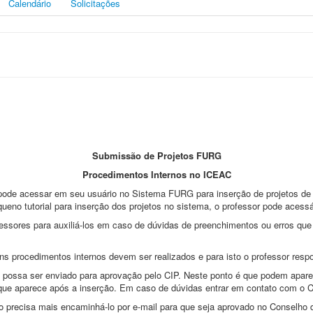
Calendário
Solicitações
Submissão de Projetos FURG
Procedimentos Internos no ICEAC
 pode acessar em seu usuário no Sistema FURG para inserção de projetos de 
ueno tutorial para inserção dos projetos no sistema, o professor pode acessá
ssores para auxiliá-los em caso de dúvidas de preenchimentos ou erros que
uns procedimentos internos devem ser realizados e para isto o professor res
e possa ser enviado para aprovação pelo CIP. Neste ponto é que podem aparec
que aparece após a inserção. Em caso de dúvidas entrar em contato com o C
o precisa mais encaminhá-lo por e-mail para que seja aprovado no Conselho d