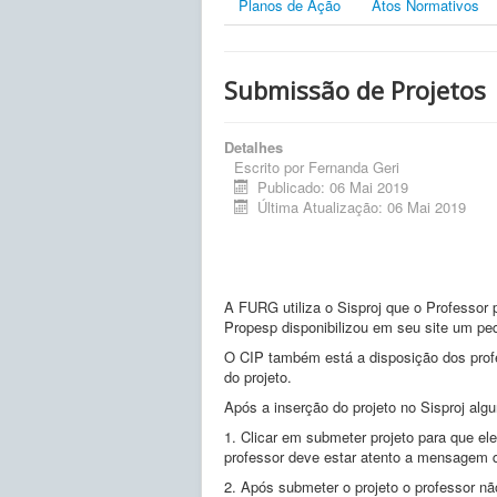
Planos de Ação
Atos Normativos
Submissão de Projetos
Detalhes
Escrito por
Fernanda Geri
Publicado: 06 Mai 2019
Última Atualização: 06 Mai 2019
A FURG utiliza o Sisproj que o Professor
Propesp disponibilizou em seu site um peq
O CIP também está a disposição dos profe
do projeto.
Após a inserção do projeto no Sisproj alg
1. Clicar em submeter projeto para que el
professor deve estar atento a mensagem 
2. Após submeter o projeto o professor nã