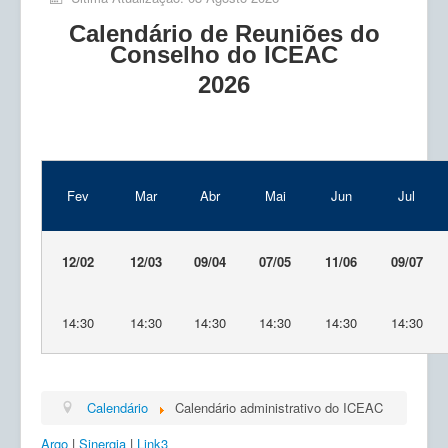
Ensino
Calendário de Reuniões do
Pesquisa
Conselho do ICEAC
2026
Extensão
Inovação e Tecnologia
Empresas Júnior
Produção científica
Fev
Mar
Abr
Mai
Jun
Jul
Planos de Ação
12/02
12/03
09/04
07/05
11/06
09/07
Atos Normativos
Calendário
14:30
14:30
14:30
14:30
14:30
14:30
Solicitações
Calendário
Calendário administrativo do ICEAC
Argo
|
Sinergia
|
Link3